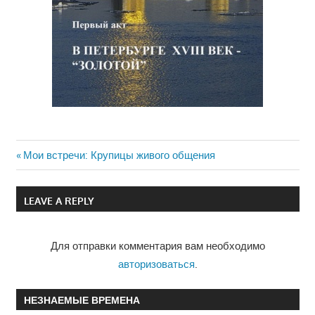
Previous
Мои встречи: Крупицы живого общения
Навигация
Post:
по
LEAVE A REPLY
записям
Для отправки комментария вам необходимо
авторизоваться
.
НЕЗНАЕМЫЕ ВРЕМЕНА