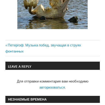
Previous
Петергоф: Музыка побед, звучащая в струях
Навигация
фонтанных
Post:
по
LEAVE A REPLY
записям
Для отправки комментария вам необходимо
авторизоваться
.
НЕЗНАЕМЫЕ ВРЕМЕНА