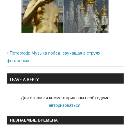
Previous
Петергоф: Музыка побед, звучащая в струях
Навигация
фонтанных
Post:
по
LEAVE A REPLY
записям
Для отправки комментария вам необходимо
авторизоваться
.
НЕЗНАЕМЫЕ ВРЕМЕНА