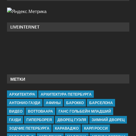
LIVEINTERNET
МЕТКИ
АРХИТЕКТУРА
АРХИТЕКТУРА ПЕТЕРБУРГА
АНТОНИО ГАУДИ
АФИНЫ
БАРОККО
БАРСЕЛОНА
ВИДЕО
ВОТТОВААРА
ГАНС ГОЛЬБЕЙН МЛАДШИЙ
ГАУДИ
ГИПЕРБОРЕЯ
ДВОРЕЦ ГУЭЛЯ
ЗИМНИЙ ДВОРЕЦ
ЗОДЧИЕ ПЕТЕРБУРГА
КАРАВАДЖО
КАРЛ РОССИ