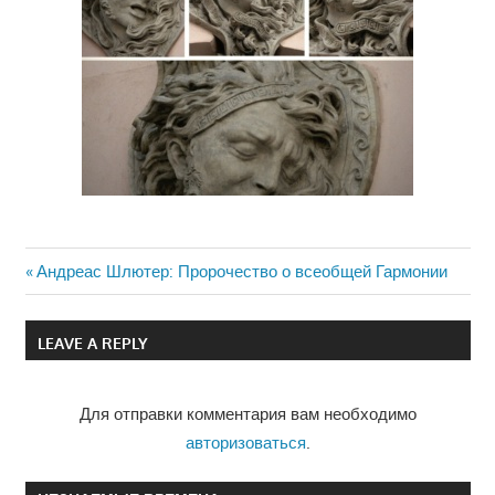
Previous
Андреас Шлютер: Пророчество о всеобщей Гармонии
Навигация
Post:
по
LEAVE A REPLY
записям
Для отправки комментария вам необходимо
авторизоваться
.