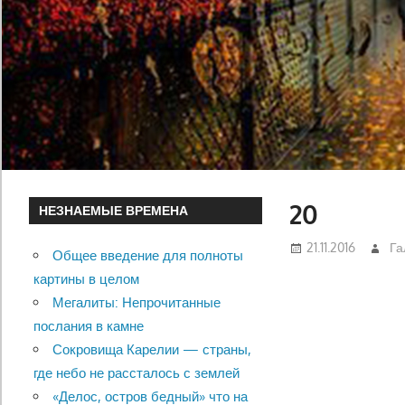
20
НЕЗНАЕМЫЕ ВРЕМЕНА
21.11.2016
Га
Общее введение для полноты
картины в целом
Мегалиты: Непрочитанные
послания в камне
Сокровища Карелии — страны,
где небо не рассталось с землей
«Делос, остров бедный» что на