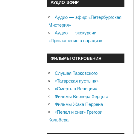
АУДИО-ЭФИР
Аудио — эфир: «Петербургская
Мистерия»
Аудио — экскурсии
«Приглашение в парадиз»
ФИЛЬМЫ ОТКРОВЕНИЯ
Слушая Тарковского
«Татарская пустыня»
«Смерть в Венеции»
Фильмы Вернера Херцога
Фильмы Жака Перрена
«Пепел и снег» Грегори
Кольбера