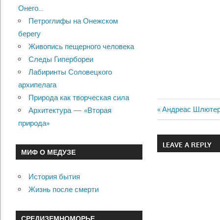
Онего…
Петроглифы на Онежском
берегу
Живопись пещерного человека
Следы Гипербореи
Лабиринты Соловецкого
архипелага
Природа как творческая сила
Previous
Андреас Шлютер
Архитектура — «Вторая
Навигац
Post:
природа»
по
LEAVE A REPLY
МИФ О МЕДУЗЕ
записям
История бытия
Жизнь после смерти
СРЕДИЗЕМНОМОРЬЕ