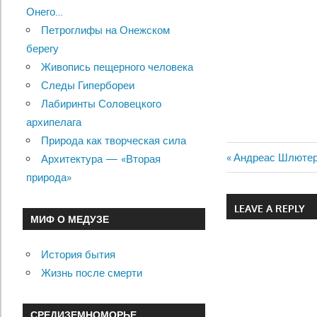
Онего…
Петроглифы на Онежском
берегу
Живопись пещерного человека
Следы Гипербореи
Лабиринты Соловецкого
архипелага
Природа как творческая сила
Previous
Андреас Шлютер
Архитектура — «Вторая
Навигац
Post:
природа»
по
LEAVE A REPLY
МИФ О МЕДУЗЕ
записям
История бытия
Жизнь после смерти
СРЕДИЗЕМНОМОРЬЕ