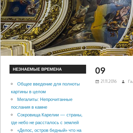
09
НЕЗНАЕМЫЕ ВРЕМЕНА
21.11.2016
Га
Общее введение для полноты
картины в целом
Мегалиты: Непрочитанные
послания в камне
Сокровища Карелии — страны,
где небо не рассталось с землей
«Делос, остров бедный» что на