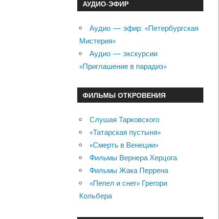
АУДИО-ЭФИР
Аудио — эфир: «Петербургская
Мистерия»
Аудио — экскурсии
«Приглашение в парадиз»
ФИЛЬМЫ ОТКРОВЕНИЯ
Слушая Тарковского
«Татарская пустыня»
«Смерть в Венеции»
Фильмы Вернера Херцога
Фильмы Жака Перрена
«Пепел и снег» Грегори
Кольбера