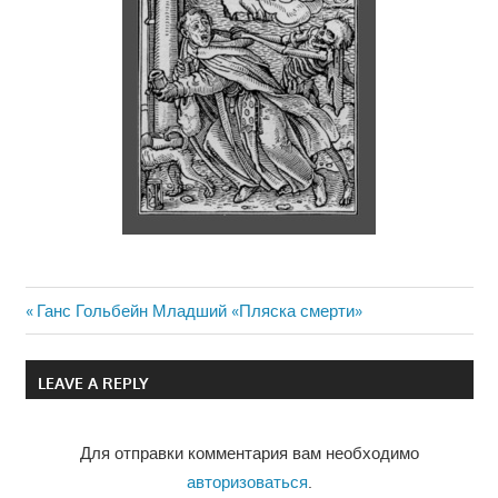
Previous
Ганс Гольбейн Младший «Пляска смерти»
Навигация
Post:
по
LEAVE A REPLY
записям
Для отправки комментария вам необходимо
авторизоваться
.