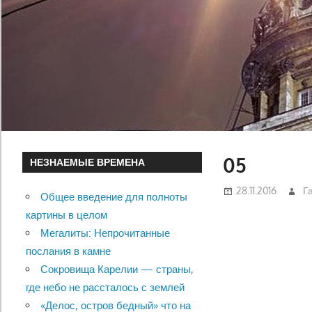
05
НЕЗНАЕМЫЕ ВРЕМЕНА
28.11.2016
Г
Общее введение для полноты
картины в целом
Мегалиты: Непрочитанные
послания в камне
Сокровища Карелии — страны,
где небо не рассталось с землей
«Делос, остров бедный» что на