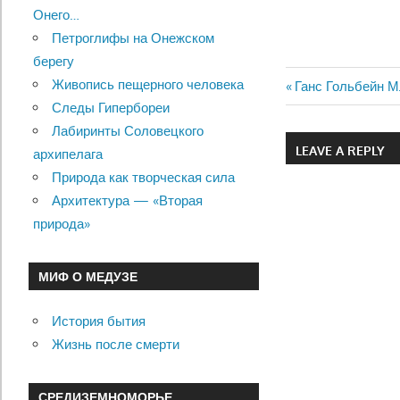
Онего…
Петроглифы на Онежском
берегу
Живопись пещерного человека
Previous
Ганс Гольбейн 
Навигац
Следы Гипербореи
Post:
Лабиринты Соловецкого
по
LEAVE A REPLY
архипелага
записям
Природа как творческая сила
Архитектура — «Вторая
природа»
МИФ О МЕДУЗЕ
История бытия
Жизнь после смерти
СРЕДИЗЕМНОМОРЬЕ