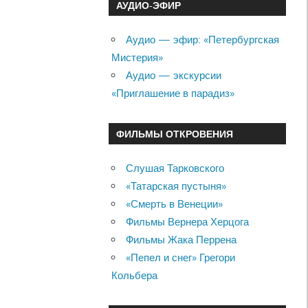
АУДИО-ЭФИР
Аудио — эфир: «Петербургская
Мистерия»
Аудио — экскурсии
«Приглашение в парадиз»
ФИЛЬМЫ ОТКРОВЕНИЯ
Слушая Тарковского
«Татарская пустыня»
«Смерть в Венеции»
Фильмы Вернера Херцога
Фильмы Жака Перрена
«Пепел и снег» Грегори
Кольбера