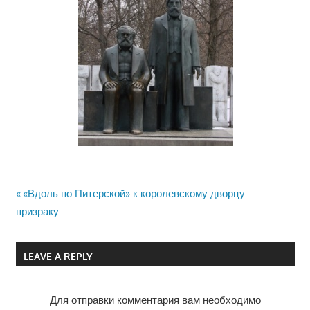
Previous
«Вдоль по Питерской» к королевскому дворцу —
Навигация
призраку
Post:
по
LEAVE A REPLY
записям
Для отправки комментария вам необходимо