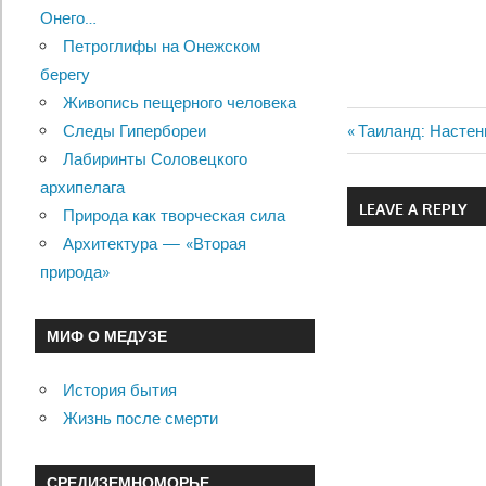
Онего…
Петроглифы на Онежском
берегу
Живопись пещерного человека
Previous
Таиланд: Настен
Следы Гипербореи
Навигац
Post:
Лабиринты Соловецкого
архипелага
по
LEAVE A REPLY
Природа как творческая сила
записям
Архитектура — «Вторая
природа»
МИФ О МЕДУЗЕ
История бытия
Жизнь после смерти
СРЕДИЗЕМНОМОРЬЕ