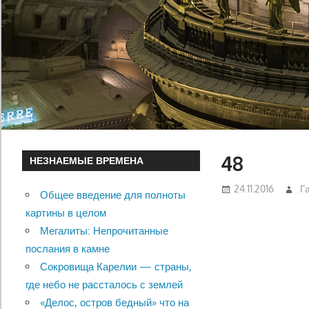
48
НЕЗНАЕМЫЕ ВРЕМЕНА
24.11.2016
Г
Общее введение для полноты
картины в целом
Мегалиты: Непрочитанные
послания в камне
Сокровища Карелии — страны,
где небо не рассталось с землей
«Делос, остров бедный» что на