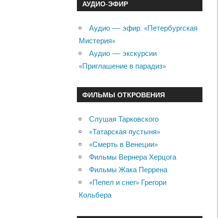
АУДИО-ЭФИР
Аудио — эфир: «Петербургская
Мистерия»
Аудио — экскурсии
«Приглашение в парадиз»
ФИЛЬМЫ ОТКРОВЕНИЯ
Слушая Тарковского
«Татарская пустыня»
«Смерть в Венеции»
Фильмы Вернера Херцога
Фильмы Жака Перрена
«Пепел и снег» Грегори
Кольбера