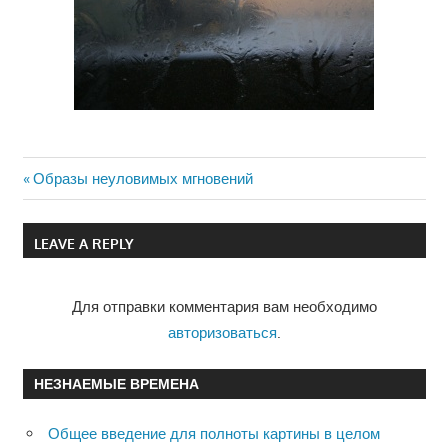
Previous
Образы неуловимых мгновений
Навигация
Post:
по
LEAVE A REPLY
записям
Для отправки комментария вам необходимо
авторизоваться
.
НЕЗНАЕМЫЕ ВРЕМЕНА
Общее введение для полноты картины в целом