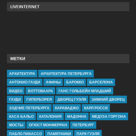
LIVEINTERNET
МЕТКИ
АРХИТЕКТУРА
АРХИТЕКТУРА ПЕТЕРБУРГА
АНТОНИО ГАУДИ
АФИНЫ
БАРОККО
БАРСЕЛОНА
ВИДЕО
ВОТТОВААРА
ГАНС ГОЛЬБЕЙН МЛАДШИЙ
ГАУДИ
ГИПЕРБОРЕЯ
ДВОРЕЦ ГУЭЛЯ
ЗИМНИЙ ДВОРЕЦ
ЗОДЧИЕ ПЕТЕРБУРГА
КАРАВАДЖО
КАРЛ РОССИ
КАСА БАЛЬО
КАТАЛОНИЯ
МАДОННА
МЕДУЗА ГОРГОНА
МОСТЫ
ОГЮСТ МОНФЕРРАН
ПЕТЕРБУРГ
ПАБЛО ПИКАССО
ПАМЯТНИКИ
ПАРК ГУЭЛЯ