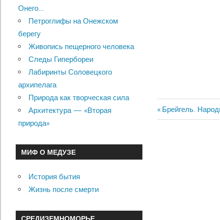
Онего…
Петроглифы на Онежском
берегу
Живопись пещерного человека
Следы Гипербореи
Лабиринты Соловецкого
архипелага
Природа как творческая сила
Previous
Брейгель. Народ
Архитектура — «Вторая
Навигац
Post:
природа»
по
МИФ О МЕДУЗЕ
записям
История бытия
Жизнь после смерти
СРЕДИЗЕМНОМОРЬЕ