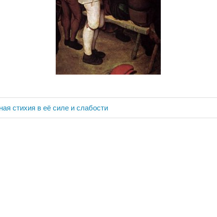
ная стихия в её силе и слабости
ия