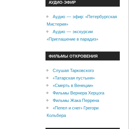
АУДИО-ЭФИР
Аудио — эфир: «Петербургская
Мистерия»
Аудио — экскурсии
«Приглашение в парадиз»
ФИЛЬМЫ ОТКРОВЕНИЯ
Слушая Тарковского
«Татарская пустыня»
«Смерть в Венеции»
Фильмы Вернера Херцога
Фильмы Жака Перрена
«Пепел и снег» Грегори
Кольбера