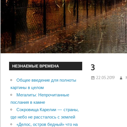
3
НЕЗНАЕМЫЕ ВРЕМЕНА
22.05.2019
Общее введение для полноты
картины в целом
Мегалиты: Непрочитанные
послания в камне
Сокровища Карелии — страны,
где небо не рассталось с землей
«Делос, остров бедный» что на