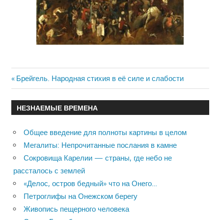
Previous
Брейгель. Народная стихия в её силе и слабости
Навигация
Post:
по
НЕЗНАЕМЫЕ ВРЕМЕНА
записям
Общее введение для полноты картины в целом
Мегалиты: Непрочитанные послания в камне
Сокровища Карелии — страны, где небо не
рассталось с землей
«Делос, остров бедный» что на Онего…
Петроглифы на Онежском берегу
Живопись пещерного человека