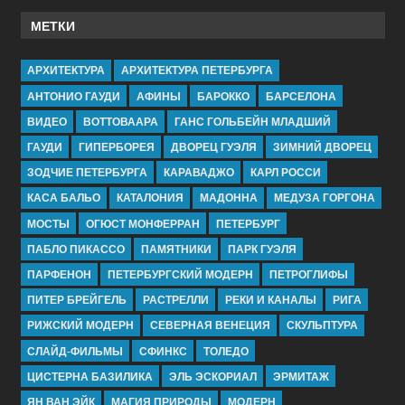
МЕТКИ
АРХИТЕКТУРА
АРХИТЕКТУРА ПЕТЕРБУРГА
АНТОНИО ГАУДИ
АФИНЫ
БАРОККО
БАРСЕЛОНА
ВИДЕО
ВОТТОВААРА
ГАНС ГОЛЬБЕЙН МЛАДШИЙ
ГАУДИ
ГИПЕРБОРЕЯ
ДВОРЕЦ ГУЭЛЯ
ЗИМНИЙ ДВОРЕЦ
ЗОДЧИЕ ПЕТЕРБУРГА
КАРАВАДЖО
КАРЛ РОССИ
КАСА БАЛЬО
КАТАЛОНИЯ
МАДОННА
МЕДУЗА ГОРГОНА
МОСТЫ
ОГЮСТ МОНФЕРРАН
ПЕТЕРБУРГ
ПАБЛО ПИКАССО
ПАМЯТНИКИ
ПАРК ГУЭЛЯ
ПАРФЕНОН
ПЕТЕРБУРГСКИЙ МОДЕРН
ПЕТРОГЛИФЫ
ПИТЕР БРЕЙГЕЛЬ
РАСТРЕЛЛИ
РЕКИ И КАНАЛЫ
РИГА
РИЖСКИЙ МОДЕРН
СЕВЕРНАЯ ВЕНЕЦИЯ
СКУЛЬПТУРА
СЛАЙД-ФИЛЬМЫ
СФИНКС
ТОЛЕДО
ЦИСТЕРНА БАЗИЛИКА
ЭЛЬ ЭСКОРИАЛ
ЭРМИТАЖ
ЯН ВАН ЭЙК
МАГИЯ ПРИРОДЫ
МОДЕРН