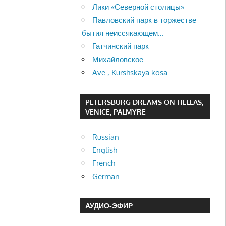
Лики «Северной столицы»
Павловский парк в торжестве
бытия неиссякающем…
Гатчинский парк
Михайловское
Ave , Kurshskaya kosa…
PETERSBURG DREAMS ON HELLAS,
VENICE, PALMYRE
Russian
English
French
German
АУДИО-ЭФИР