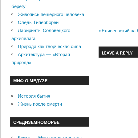
берегу
Живопись пещерного человека
Следы Гипербореи
Лабиринты Соловецкого
Previous
Елисеевский на
Навигац
архипелага
Post:
Природа как творческая сила
по
LEAVE A REPLY
Архитектура — «Вторая
записям
природа»
МИФ О МЕДУЗЕ
История бытия
Жизнь после смерти
СРЕДИЗЕМНОМОРЬЕ
Крито — Микенская культура