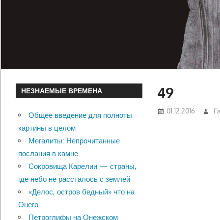
49
НЕЗНАЕМЫЕ ВРЕМЕНА
01.12.2016
Г
Общее введение для полноты
картины в целом
Мегалиты: Непрочитанные
послания в камне
Сокровища Карелии — страны,
где небо не рассталось с землей
«Делос, остров бедный» что на
Онего…
Петроглифы на Онежском