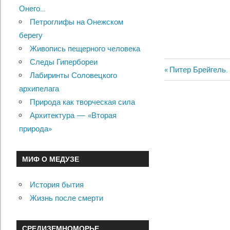
Онего…
Петроглифы на Онежском
берегу
Живопись пещерного человека
Следы Гипербореи
Previous
Питер Брейгель.
Лабиринты Соловецкого
Навигац
Post:
архипелага
по
Природа как творческая сила
Архитектура — «Вторая
записям
природа»
МИФ О МЕДУЗЕ
История бытия
Жизнь после смерти
СРЕДИЗЕМНОМОРЬЕ