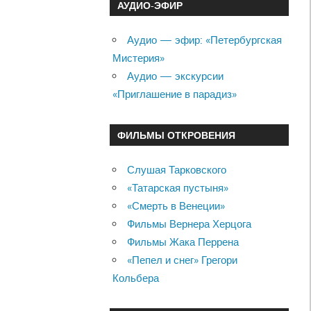
АУДИО-ЭФИР
Аудио — эфир: «Петербургская
Мистерия»
Аудио — экскурсии
«Приглашение в парадиз»
ФИЛЬМЫ ОТКРОВЕНИЯ
Слушая Тарковского
«Татарская пустыня»
«Смерть в Венеции»
Фильмы Вернера Херцога
Фильмы Жака Перрена
«Пепел и снег» Грегори
Кольбера