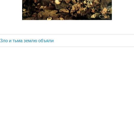
 Зло и тьма землю объяли
ия