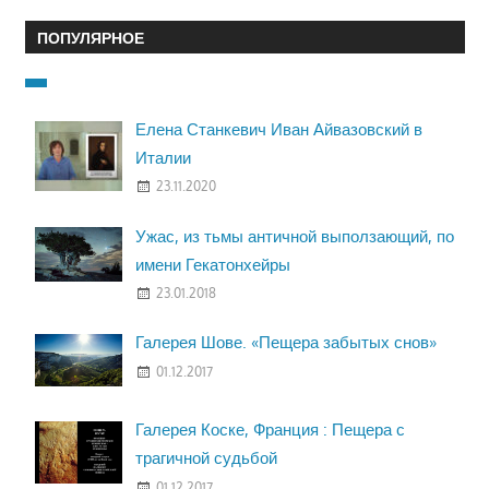
ПОПУЛЯРНОЕ
Елена Станкевич Иван Айвазовский в
Италии
23.11.2020
Ужас, из тьмы античной выползающий, по
имени Гекатонхейры
23.01.2018
Галерея Шове. «Пещера забытых снов»
01.12.2017
Галерея Коске, Франция : Пещера с
трагичной судьбой
01.12.2017