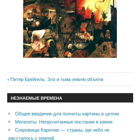
Previous
Питер Брейгель. Зло и тьма землю объяли
Навигация
Post:
по
НЕЗНАЕМЫЕ ВРЕМЕНА
записям
Общее введение для полноты картины в целом
Мегалиты: Непрочитанные послания в камне
Сокровища Карелии — страны, где небо не
рассталось с землей