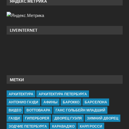
ЯНДЕКС.МЕТРИКА
LIVEINTERNET
МЕТКИ
АРХИТЕКТУРА
АРХИТЕКТУРА ПЕТЕРБУРГА
АНТОНИО ГАУДИ
АФИНЫ
БАРОККО
БАРСЕЛОНА
ВИДЕО
ВОТТОВААРА
ГАНС ГОЛЬБЕЙН МЛАДШИЙ
ГАУДИ
ГИПЕРБОРЕЯ
ДВОРЕЦ ГУЭЛЯ
ЗИМНИЙ ДВОРЕЦ
ЗОДЧИЕ ПЕТЕРБУРГА
КАРАВАДЖО
КАРЛ РОССИ