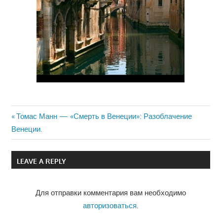
Previous
Томас Манн — «Смерть в Венеции»: Разоблачение
Навигация
Венеции.
Post:
по
LEAVE A REPLY
записям
Для отправки комментария вам необходимо
авторизоваться
.