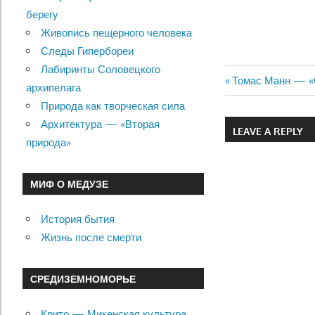
берегу
Живопись пещерного человека
Следы Гипербореи
Лабиринты Соловецкого
Previous
Томас Манн — «С
архипелага
Навигац
Post:
Природа как творческая сила
по
Архитектура — «Вторая
LEAVE A REPLY
природа»
записям
МИФ О МЕДУЗЕ
История бытия
Жизнь после смерти
СРЕДИЗЕМНОМОРЬЕ
Крито — Микенская культура