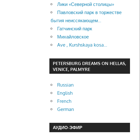
Лики «Северной столицы»
Павловский парк в торжестве
бытия неиссякающем…
Гатчинский парк
Михайловское
Ave , Kurshskaya kosa…
PETERSBURG DREAMS ON HELLAS,
VENICE, PALMYRE
Russian
English
French
German
АУДИО-ЭФИР