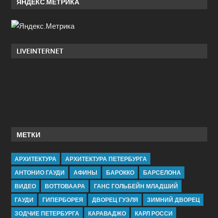
ЯНДЕКС.МЕТРИКА
LIVEINTERNET
МЕТКИ
АРХИТЕКТУРА
АРХИТЕКТУРА ПЕТЕРБУРГА
АНТОНИО ГАУДИ
АФИНЫ
БАРОККО
БАРСЕЛОНА
ВИДЕО
ВОТТОВААРА
ГАНС ГОЛЬБЕЙН МЛАДШИЙ
ГАУДИ
ГИПЕРБОРЕЯ
ДВОРЕЦ ГУЭЛЯ
ЗИМНИЙ ДВОРЕЦ
ЗОДЧИЕ ПЕТЕРБУРГА
КАРАВАДЖО
КАРЛ РОССИ