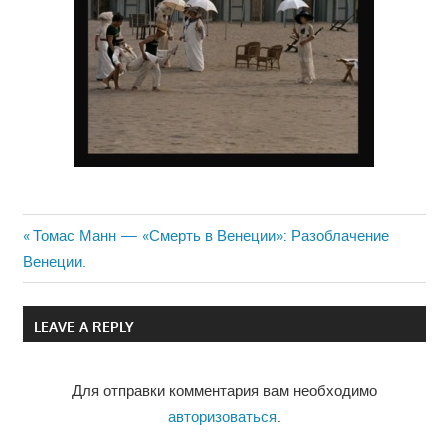
Previous
Томас Манн — «Смерть в Венеции»: Разоблачение
Навигация
Венеции.
Post:
по
LEAVE A REPLY
записям
Для отправки комментария вам необходимо
авторизоваться
.