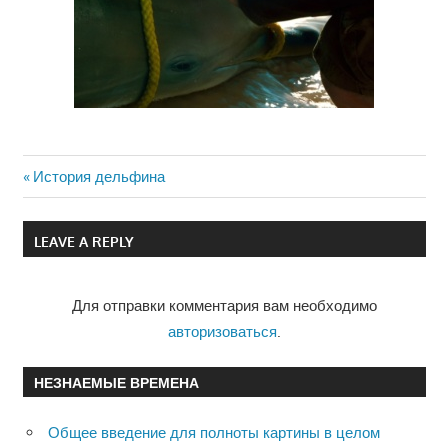
Previous
История дельфина
Навигация
Post:
по
LEAVE A REPLY
записям
Для отправки комментария вам необходимо
авторизоваться
.
НЕЗНАЕМЫЕ ВРЕМЕНА
Общее введение для полноты картины в целом