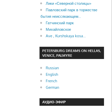
Лики «Северной столицы»
Павловский парк в торжестве
бытия неиссякающем…
Гатчинский парк
Михайловское
Ave , Kurshskaya kosa…
PETERSBURG DREAMS ON HELLAS,
VENICE, PALMYRE
Russian
English
French
German
АУДИО-ЭФИР