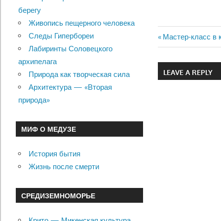
берегу
Живопись пещерного человека
Следы Гипербореи
Previous
Мастер-класс в 
Навигац
Лабиринты Соловецкого
Post:
архипелага
по
LEAVE A REPLY
Природа как творческая сила
записям
Архитектура — «Вторая
природа»
МИФ О МЕДУЗЕ
История бытия
Жизнь после смерти
СРЕДИЗЕМНОМОРЬЕ
Крито — Микенская культура