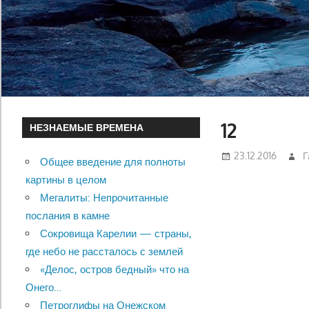
12
НЕЗНАЕМЫЕ ВРЕМЕНА
23.12.2016
Г
Общее введение для полноты
картины в целом
Мегалиты: Непрочитанные
послания в камне
Сокровища Карелии — страны,
где небо не рассталось с землей
«Делос, остров бедный» что на
Онего…
Петроглифы на Онежском