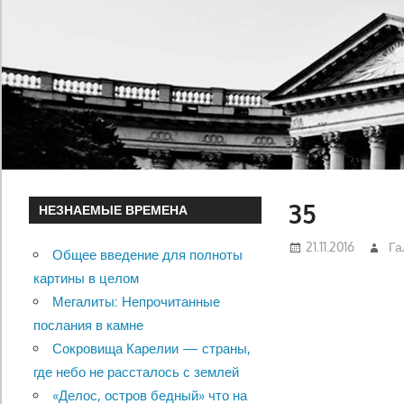
35
НЕЗНАЕМЫЕ ВРЕМЕНА
21.11.2016
Га
Общее введение для полноты
картины в целом
Мегалиты: Непрочитанные
послания в камне
Сокровища Карелии — страны,
где небо не рассталось с землей
«Делос, остров бедный» что на