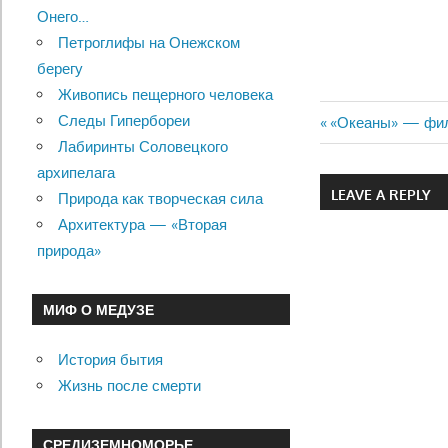
Онего…
Петроглифы на Онежском
берегу
Живопись пещерного человека
Следы Гипербореи
Previous
«Океаны» — фи
Навигац
Лабиринты Соловецкого
Post:
архипелага
по
LEAVE A REPLY
Природа как творческая сила
записям
Архитектура — «Вторая
природа»
МИФ О МЕДУЗЕ
История бытия
Жизнь после смерти
СРЕДИЗЕМНОМОРЬЕ