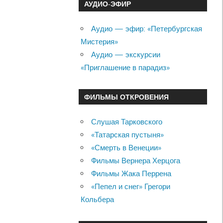
АУДИО-ЭФИР
Аудио — эфир: «Петербургская
Мистерия»
Аудио — экскурсии
«Приглашение в парадиз»
ФИЛЬМЫ ОТКРОВЕНИЯ
Слушая Тарковского
«Татарская пустыня»
«Смерть в Венеции»
Фильмы Вернера Херцога
Фильмы Жака Перрена
«Пепел и снег» Грегори
Кольбера