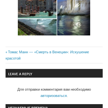
Previous
Томас Манн — «Смерть в Венеции»: Искушение
Навигация
красотой
Post:
по
LEAVE A REPLY
записям
Для отправки комментария вам необходимо
авторизоваться
.
НЕЗНАЕМЫЕ ВРЕМЕНА