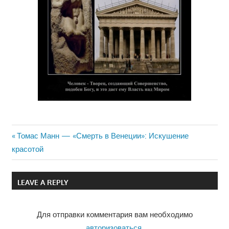
Previous
Томас Манн — «Смерть в Венеции»: Искушение
Навигация
красотой
Post:
по
LEAVE A REPLY
записям
Для отправки комментария вам необходимо
авторизоваться
.