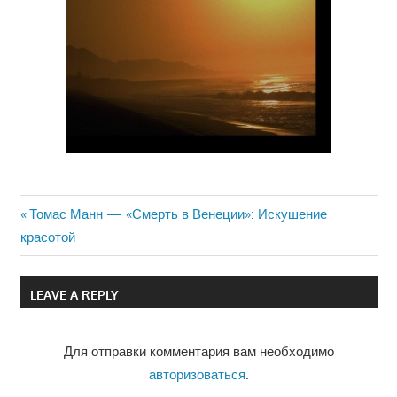
Previous
Томас Манн — «Смерть в Венеции»: Искушение
Навигация
красотой
Post:
по
LEAVE A REPLY
записям
Для отправки комментария вам необходимо
авторизоваться
.