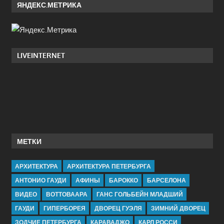
ЯНДЕКС.МЕТРИКА
LIVEINTERNET
МЕТКИ
АРХИТЕКТУРА
АРХИТЕКТУРА ПЕТЕРБУРГА
АНТОНИО ГАУДИ
АФИНЫ
БАРОККО
БАРСЕЛОНА
ВИДЕО
ВОТТОВААРА
ГАНС ГОЛЬБЕЙН МЛАДШИЙ
ГАУДИ
ГИПЕРБОРЕЯ
ДВОРЕЦ ГУЭЛЯ
ЗИМНИЙ ДВОРЕЦ
ЗОДЧИЕ ПЕТЕРБУРГА
КАРАВАДЖО
КАРЛ РОССИ