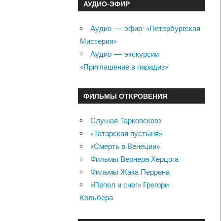
АУДИО-ЭФИР
Аудио — эфир: «Петербургская
Мистерия»
Аудио — экскурсии
«Приглашение в парадиз»
ФИЛЬМЫ ОТКРОВЕНИЯ
Слушая Тарковского
«Татарская пустыня»
«Смерть в Венеции»
Фильмы Вернера Херцога
Фильмы Жака Перрена
«Пепел и снег» Грегори
Кольбера