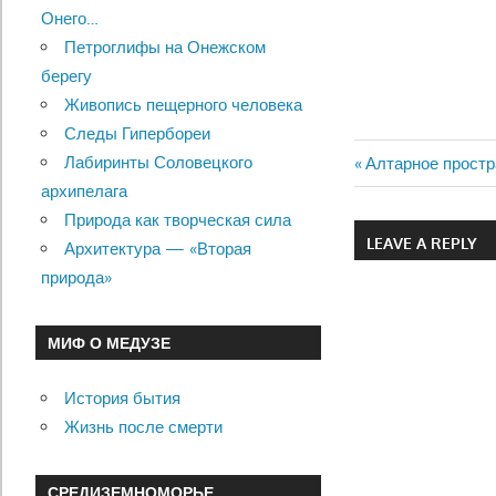
Онего…
Петроглифы на Онежском
берегу
Живопись пещерного человека
Следы Гипербореи
Лабиринты Соловецкого
Previous
Алтарное простр
Навигац
архипелага
Post:
Природа как творческая сила
по
LEAVE A REPLY
Архитектура — «Вторая
записям
природа»
МИФ О МЕДУЗЕ
История бытия
Жизнь после смерти
СРЕДИЗЕМНОМОРЬЕ