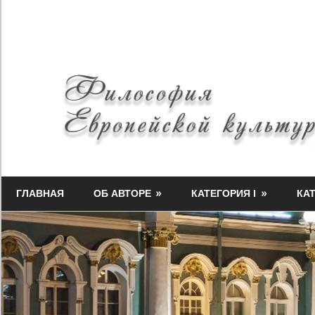
Skip
to
content
Философия
Миф-
Европейской
ГЛАВНАЯ
ОБ АВТОРЕ
КАТЕГОРИЯ I
КАТ
Медузы
культуры