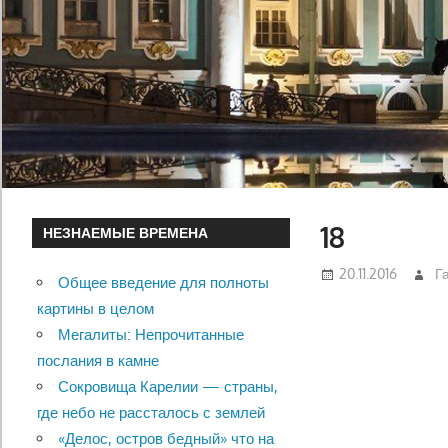
18
НЕЗНАЕМЫЕ ВРЕМЕНА
20.11.2016
Г
Общее введение для полноты
картины в целом
Мегалиты: Непрочитанные
послания в камне
Сокровища Карелии — страны,
где небо не рассталось с землей
«Делос, остров бедный» что на