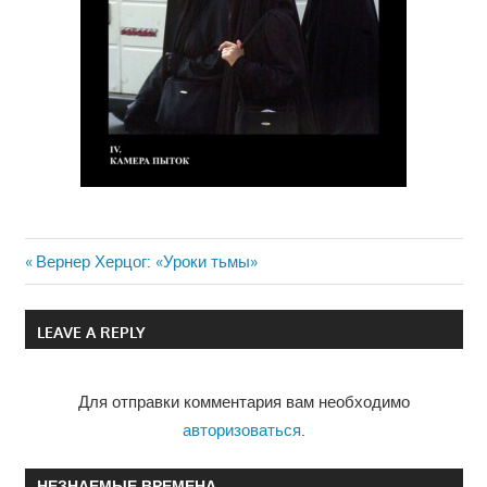
Previous
Вернер Херцог: «Уроки тьмы»
Навигация
Post:
по
LEAVE A REPLY
записям
Для отправки комментария вам необходимо
авторизоваться
.
НЕЗНАЕМЫЕ ВРЕМЕНА