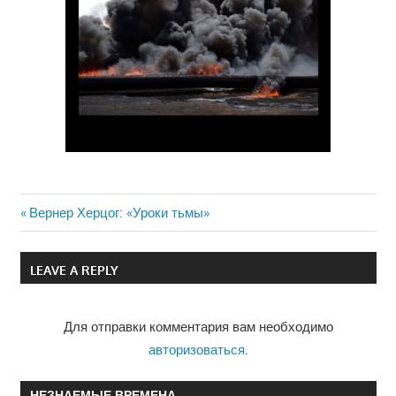
Previous
Вернер Херцог: «Уроки тьмы»
Навигация
Post:
по
LEAVE A REPLY
записям
Для отправки комментария вам необходимо
авторизоваться
.
НЕЗНАЕМЫЕ ВРЕМЕНА