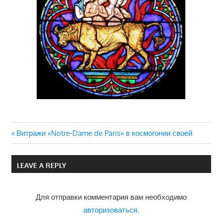
Previous
Витражи «Notre-Dame de Paris» в космогонии своей
Навигация
Post:
по
LEAVE A REPLY
записям
Для отправки комментария вам необходимо
авторизоваться
.