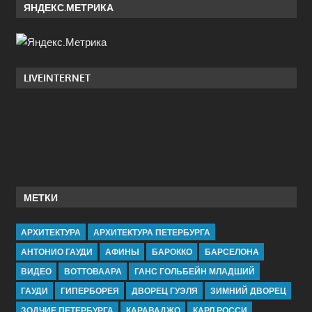
ЯНДЕКС.МЕТРИКА
LIVEINTERNET
МЕТКИ
АРХИТЕКТУРА
АРХИТЕКТУРА ПЕТЕРБУРГА
АНТОНИО ГАУДИ
АФИНЫ
БАРОККО
БАРСЕЛОНА
ВИДЕО
ВОТТОВААРА
ГАНС ГОЛЬБЕЙН МЛАДШИЙ
ГАУДИ
ГИПЕРБОРЕЯ
ДВОРЕЦ ГУЭЛЯ
ЗИМНИЙ ДВОРЕЦ
ЗОДЧИЕ ПЕТЕРБУРГА
КАРАВАДЖО
КАРЛ РОССИ