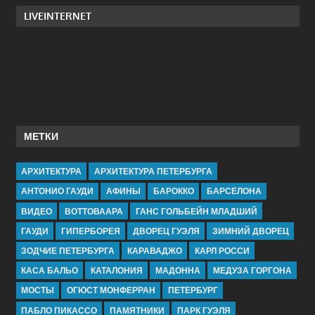
LIVEINTERNET
МЕТКИ
АРХИТЕКТУРА
АРХИТЕКТУРА ПЕТЕРБУРГА
АНТОНИО ГАУДИ
АФИНЫ
БАРОККО
БАРСЕЛОНА
ВИДЕО
ВОТТОВААРА
ГАНС ГОЛЬБЕЙН МЛАДШИЙ
ГАУДИ
ГИПЕРБОРЕЯ
ДВОРЕЦ ГУЭЛЯ
ЗИМНИЙ ДВОРЕЦ
ЗОДЧИЕ ПЕТЕРБУРГА
КАРАВАДЖО
КАРЛ РОССИ
КАСА БАЛЬО
КАТАЛОНИЯ
МАДОННА
МЕДУЗА ГОРГОНА
МОСТЫ
ОГЮСТ МОНФЕРРАН
ПЕТЕРБУРГ
ПАБЛО ПИКАССО
ПАМЯТНИКИ
ПАРК ГУЭЛЯ