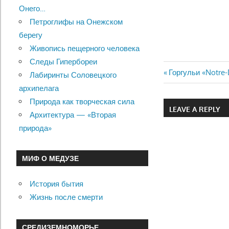
Онего…
Петроглифы на Онежском
берегу
Живопись пещерного человека
Следы Гипербореи
Previous
Горгульи «Notre-
Лабиринты Соловецкого
Навигац
Post:
архипелага
Природа как творческая сила
по
LEAVE A REPLY
Архитектура — «Вторая
записям
природа»
МИФ О МЕДУЗЕ
История бытия
Жизнь после смерти
СРЕДИЗЕМНОМОРЬЕ