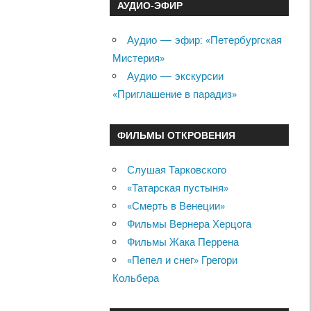
АУДИО-ЭФИР
Аудио — эфир: «Петербургская
Мистерия»
Аудио — экскурсии
«Приглашение в парадиз»
ФИЛЬМЫ ОТКРОВЕНИЯ
Слушая Тарковского
«Татарская пустыня»
«Смерть в Венеции»
Фильмы Вернера Херцога
Фильмы Жака Перрена
«Пепел и снег» Грегори
Кольбера