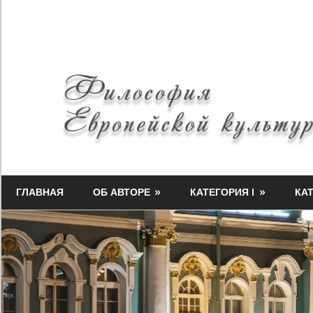
Skip
to
content
Философия
Миф-
Европейской
ГЛАВНАЯ
ОБ АВТОРЕ
КАТЕГОРИЯ I
КАТ
Медузы
культуры