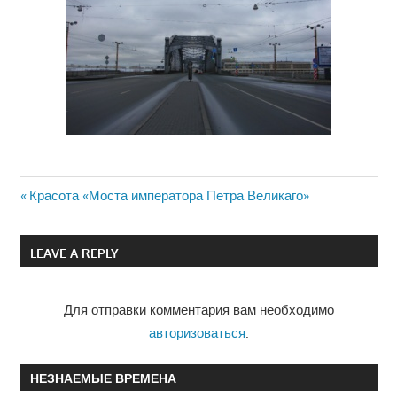
Previous
Красота «Моста императора Петра Великаго»
Навигация
Post:
по
LEAVE A REPLY
записям
Для отправки комментария вам необходимо
авторизоваться
.
НЕЗНАЕМЫЕ ВРЕМЕНА