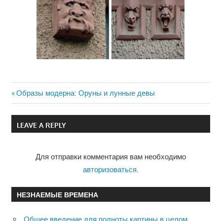
Previous
Образы модерна: Оруны и лунные девы
Навигация
Post:
по
LEAVE A REPLY
записям
Для отправки комментария вам необходимо
авторизоваться
.
НЕЗНАЕМЫЕ ВРЕМЕНА
Общее введение для полноты картины в целом