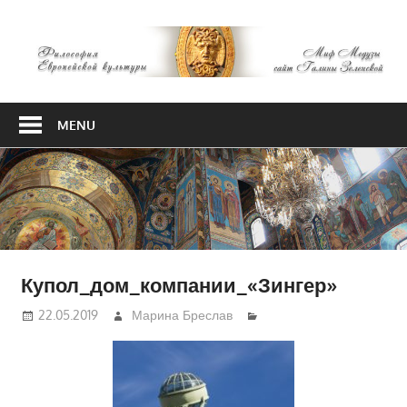
Skip
М
to
content
М
Философия
Европейской
MENU
культуры
Купол_дом_компании_«Зингер»
22.05.2019
Марина Бреслав