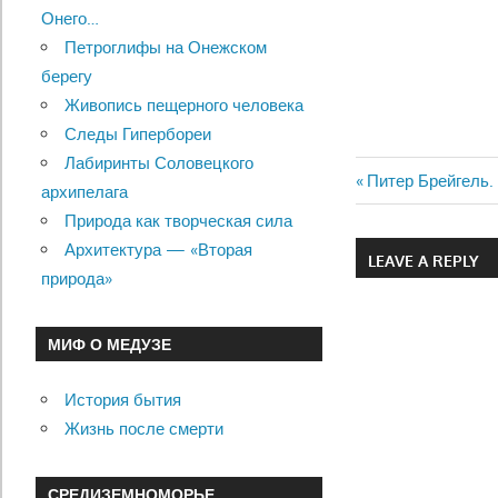
Онего…
Петроглифы на Онежском
берегу
Живопись пещерного человека
Следы Гипербореи
Лабиринты Соловецкого
Previous
Питер Брейгель.
архипелага
Навигац
Post:
Природа как творческая сила
по
Архитектура — «Вторая
LEAVE A REPLY
природа»
записям
МИФ О МЕДУЗЕ
История бытия
Жизнь после смерти
СРЕДИЗЕМНОМОРЬЕ