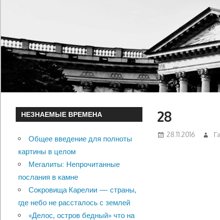
28
НЕЗНАЕМЫЕ ВРЕМЕНА
28.11.2016
Г
Общее введение для полноты
картины в целом
Мегалиты: Непрочитанные
послания в камне
Сокровища Карелии — страны,
где небо не рассталось с землей
«Делос, остров бедный» что на