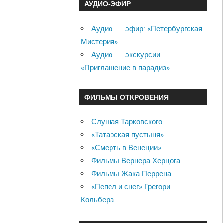
АУДИО-ЭФИР
Аудио — эфир: «Петербургская
Мистерия»
Аудио — экскурсии
«Приглашение в парадиз»
ФИЛЬМЫ ОТКРОВЕНИЯ
Слушая Тарковского
«Татарская пустыня»
«Смерть в Венеции»
Фильмы Вернера Херцога
Фильмы Жака Перрена
«Пепел и снег» Грегори
Кольбера