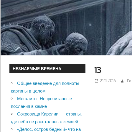
13
НЕЗНАЕМЫЕ ВРЕМЕНА
21.11.2016
Га
Общее введение для полноты
картины в целом
Мегалиты: Непрочитанные
послания в камне
Сокровища Карелии — страны,
где небо не рассталось с землей
«Делос, остров бедный» что на