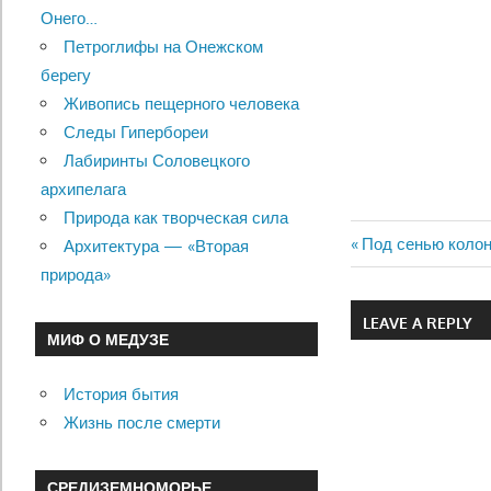
Онего…
Петроглифы на Онежском
берегу
Живопись пещерного человека
Следы Гипербореи
Лабиринты Соловецкого
архипелага
Природа как творческая сила
Previous
Под сенью коло
Архитектура — «Вторая
Навигац
Post:
природа»
по
LEAVE A REPLY
МИФ О МЕДУЗЕ
записям
История бытия
Жизнь после смерти
СРЕДИЗЕМНОМОРЬЕ