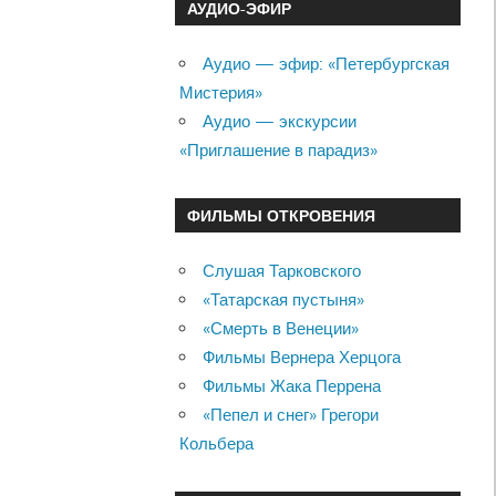
АУДИО-ЭФИР
Аудио — эфир: «Петербургская
Мистерия»
Аудио — экскурсии
«Приглашение в парадиз»
ФИЛЬМЫ ОТКРОВЕНИЯ
Слушая Тарковского
«Татарская пустыня»
«Смерть в Венеции»
Фильмы Вернера Херцога
Фильмы Жака Перрена
«Пепел и снег» Грегори
Кольбера