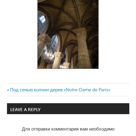
Previous
Под сенью колонн-дерев «Notre-Dame de Paris»
Навигация
Post:
по
LEAVE A REPLY
записям
Для отправки комментария вам необходимо