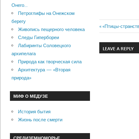
Онего…
Петроглифы на Онежском
берегу
Previous
«Птицы-странст
Живопись пещерного человека
Навигац
Post:
Следы Гипербореи
по
Лабиринты Соловецкого
LEAVE A REPLY
архипелага
записям
Природа как творческая сила
Архитектура — «Вторая
природа»
МИФ О МЕДУЗЕ
История бытия
Жизнь после смерти
СРЕДИЗЕМНОМОРЬЕ