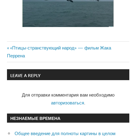
Previous
«Птицы-странствующий народ» — фильм Жака
Навигация
Перрена
Post:
по
LEAVE A REPLY
записям
Для отправки комментария вам необходимо
авторизоваться
.
НЕЗНАЕМЫЕ ВРЕМЕНА
Общее введение для полноты картины в целом