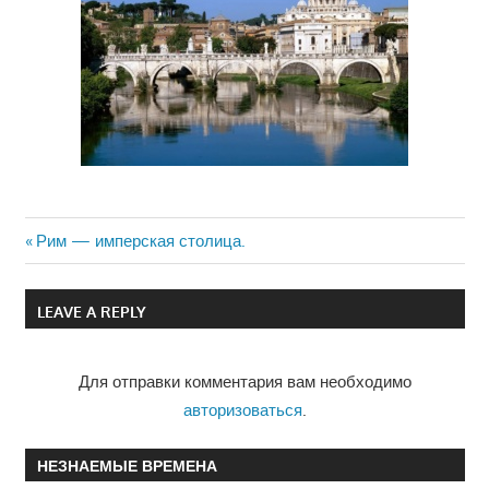
Previous
Рим — имперская столица.
Навигация
Post:
по
LEAVE A REPLY
записям
Для отправки комментария вам необходимо
авторизоваться
.
НЕЗНАЕМЫЕ ВРЕМЕНА