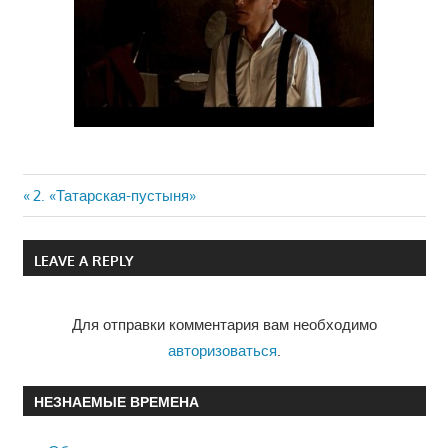
Previous
2. «Татарская-пустыня»
Навигация
Post:
по
LEAVE A REPLY
записям
Для отправки комментария вам необходимо
авторизоваться
.
НЕЗНАЕМЫЕ ВРЕМЕНА