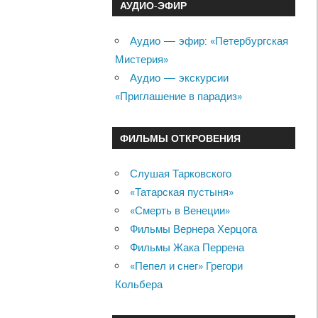
АУДИО-ЭФИР
Аудио — эфир: «Петербургская
Мистерия»
Аудио — экскурсии
«Приглашение в парадиз»
ФИЛЬМЫ ОТКРОВЕНИЯ
Слушая Тарковского
«Татарская пустыня»
«Смерть в Венеции»
Фильмы Вернера Херцога
Фильмы Жака Перрена
«Пепел и снег» Грегори
Кольбера