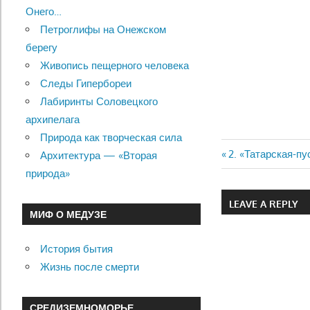
Онего…
Петроглифы на Онежском
берегу
Живопись пещерного человека
Следы Гипербореи
Лабиринты Соловецкого
архипелага
Природа как творческая сила
Previous
2. «Татарская-п
Архитектура — «Вторая
Навигац
Post:
природа»
по
LEAVE A REPLY
МИФ О МЕДУЗЕ
записям
История бытия
Жизнь после смерти
СРЕДИЗЕМНОМОРЬЕ