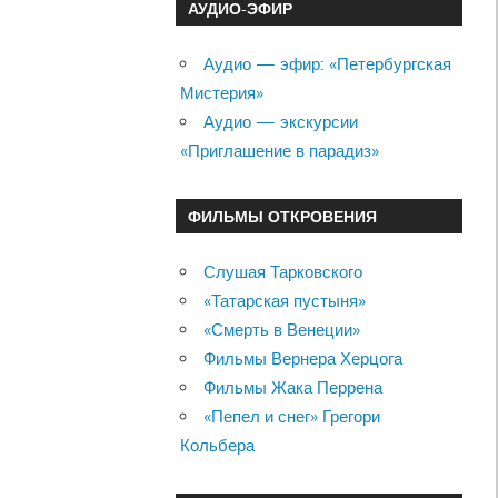
АУДИО-ЭФИР
Аудио — эфир: «Петербургская
Мистерия»
Аудио — экскурсии
«Приглашение в парадиз»
ФИЛЬМЫ ОТКРОВЕНИЯ
Слушая Тарковского
«Татарская пустыня»
«Смерть в Венеции»
Фильмы Вернера Херцога
Фильмы Жака Перрена
«Пепел и снег» Грегори
Кольбера