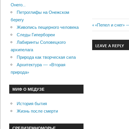
Онего…
Петроглифы на Онежском
берегу
Previous
«Пепел и снег» 
Живопись пещерного человека
Навигац
Post:
Следы Гипербореи
по
Лабиринты Соловецкого
LEAVE A REPLY
архипелага
записям
Природа как творческая сила
Архитектура — «Вторая
природа»
МИФ О МЕДУЗЕ
История бытия
Жизнь после смерти
СРЕДИЗЕМНОМОРЬЕ