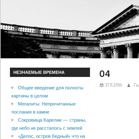
04
НЕЗНАЕМЫЕ ВРЕМЕНА
21.11.2016
Га
Общее введение для полноты
картины в целом
Мегалиты: Непрочитанные
послания в камне
Сокровища Карелии — страны,
где небо не рассталось с землей
«Делос, остров бедный» что на