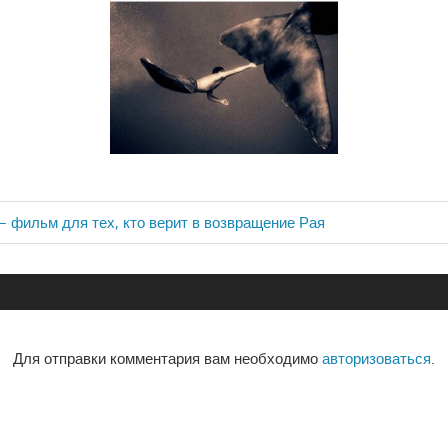
— фильм для тех, кто верит в возвращение Рая
ия
Для отправки комментария вам необходимо
авторизоваться
.