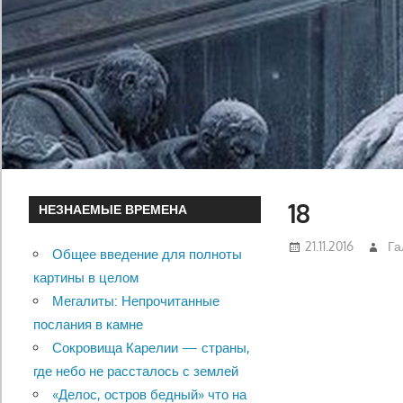
18
НЕЗНАЕМЫЕ ВРЕМЕНА
21.11.2016
Га
Общее введение для полноты
картины в целом
Мегалиты: Непрочитанные
послания в камне
Сокровища Карелии — страны,
где небо не рассталось с землей
«Делос, остров бедный» что на