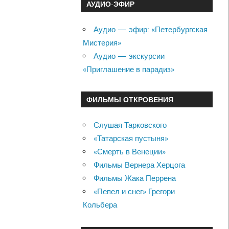
АУДИО-ЭФИР
Аудио — эфир: «Петербургская
Мистерия»
Аудио — экскурсии
«Приглашение в парадиз»
ФИЛЬМЫ ОТКРОВЕНИЯ
Слушая Тарковского
«Татарская пустыня»
«Смерть в Венеции»
Фильмы Вернера Херцога
Фильмы Жака Перрена
«Пепел и снег» Грегори
Кольбера