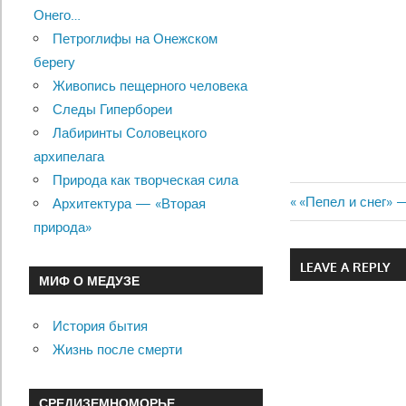
Онего…
Петроглифы на Онежском
берегу
Живопись пещерного человека
Следы Гипербореи
Лабиринты Соловецкого
архипелага
Природа как творческая сила
Previous
«Пепел и снег» 
Архитектура — «Вторая
Навигац
Post:
природа»
по
LEAVE A REPLY
МИФ О МЕДУЗЕ
записям
История бытия
Жизнь после смерти
СРЕДИЗЕМНОМОРЬЕ