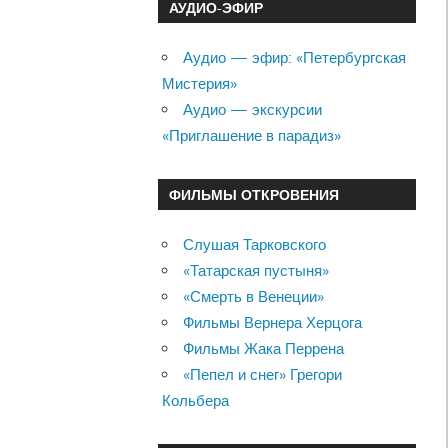
АУДИО-ЭФИР
Аудио — эфир: «Петербургская
Мистерия»
Аудио — экскурсии
«Приглашение в парадиз»
ФИЛЬМЫ ОТКРОВЕНИЯ
Слушая Тарковского
«Татарская пустыня»
«Смерть в Венеции»
Фильмы Вернера Херцога
Фильмы Жака Перрена
«Пепел и снег» Грегори
Кольбера