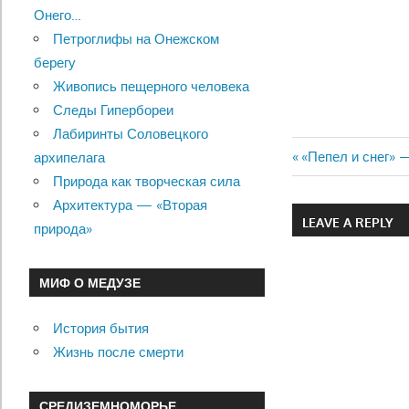
Онего…
Петроглифы на Онежском
берегу
Живопись пещерного человека
Следы Гипербореи
Лабиринты Соловецкого
Previous
«Пепел и снег» 
архипелага
Навигац
Post:
Природа как творческая сила
Архитектура — «Вторая
по
LEAVE A REPLY
природа»
записям
МИФ О МЕДУЗЕ
История бытия
Жизнь после смерти
СРЕДИЗЕМНОМОРЬЕ