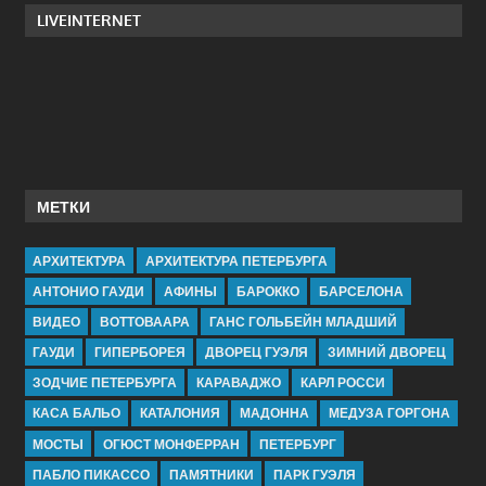
LIVEINTERNET
МЕТКИ
АРХИТЕКТУРА
АРХИТЕКТУРА ПЕТЕРБУРГА
АНТОНИО ГАУДИ
АФИНЫ
БАРОККО
БАРСЕЛОНА
ВИДЕО
ВОТТОВААРА
ГАНС ГОЛЬБЕЙН МЛАДШИЙ
ГАУДИ
ГИПЕРБОРЕЯ
ДВОРЕЦ ГУЭЛЯ
ЗИМНИЙ ДВОРЕЦ
ЗОДЧИЕ ПЕТЕРБУРГА
КАРАВАДЖО
КАРЛ РОССИ
КАСА БАЛЬО
КАТАЛОНИЯ
МАДОННА
МЕДУЗА ГОРГОНА
МОСТЫ
ОГЮСТ МОНФЕРРАН
ПЕТЕРБУРГ
ПАБЛО ПИКАССО
ПАМЯТНИКИ
ПАРК ГУЭЛЯ