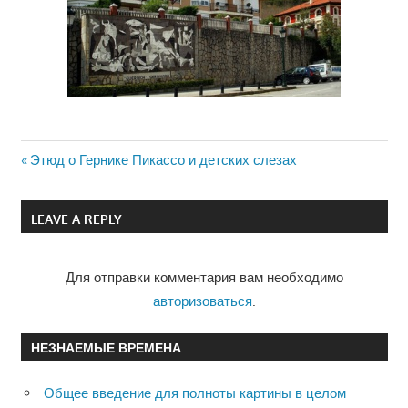
Previous
Этюд о Гернике Пикассо и детских слезах
Навигация
Post:
по
LEAVE A REPLY
записям
Для отправки комментария вам необходимо
авторизоваться
.
НЕЗНАЕМЫЕ ВРЕМЕНА
Общее введение для полноты картины в целом