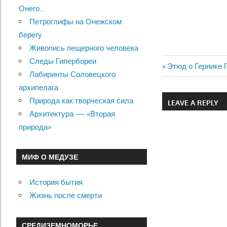
Онего…
Петроглифы на Онежском
берегу
Живопись пещерного человека
Следы Гипербореи
Previous
Этюд о Гернике 
Лабиринты Соловецкого
Навигац
Post:
архипелага
по
Природа как творческая сила
LEAVE A REPLY
Архитектура — «Вторая
записям
природа»
МИФ О МЕДУЗЕ
История бытия
Жизнь после смерти
СРЕДИЗЕМНОМОРЬЕ