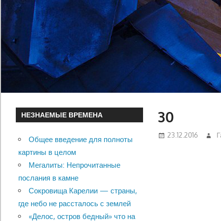
30
НЕЗНАЕМЫЕ ВРЕМЕНА
23.12.2016
Г
Общее введение для полноты
картины в целом
Мегалиты: Непрочитанные
послания в камне
Сокровища Карелии — страны,
где небо не рассталось с землей
«Делос, остров бедный» что на