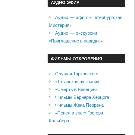
АУДИО-ЭФИР
Аудио — эфир: «Петербургская
Мистерия»
Аудио — экскурсии
«Приглашение в парадиз»
ФИЛЬМЫ ОТКРОВЕНИЯ
Слушая Тарковского
«Татарская пустыня»
«Смерть в Венеции»
Фильмы Вернера Херцога
Фильмы Жака Перрена
«Пепел и снег» Грегори
Кольбера