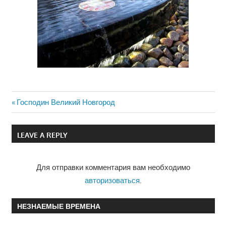
Previous
Господин Великий Новгород
Навигация
Post:
по
LEAVE A REPLY
записям
Для отправки комментария вам необходимо
авторизоваться
.
НЕЗНАЕМЫЕ ВРЕМЕНА