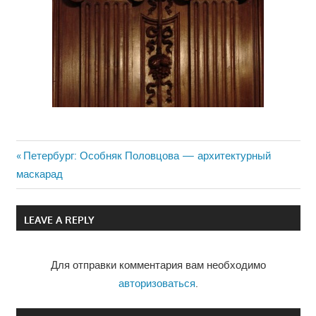
Previous
Петербург: Особняк Половцова — архитектурный
Навигация
маскарад
Post:
по
LEAVE A REPLY
записям
Для отправки комментария вам необходимо
авторизоваться
.