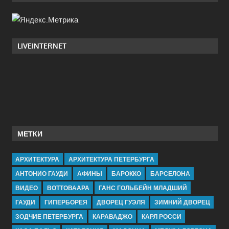
LIVEINTERNET
МЕТКИ
АРХИТЕКТУРА
АРХИТЕКТУРА ПЕТЕРБУРГА
АНТОНИО ГАУДИ
АФИНЫ
БАРОККО
БАРСЕЛОНА
ВИДЕО
ВОТТОВААРА
ГАНС ГОЛЬБЕЙН МЛАДШИЙ
ГАУДИ
ГИПЕРБОРЕЯ
ДВОРЕЦ ГУЭЛЯ
ЗИМНИЙ ДВОРЕЦ
ЗОДЧИЕ ПЕТЕРБУРГА
КАРАВАДЖО
КАРЛ РОССИ