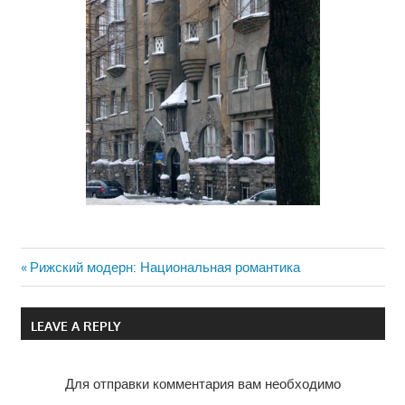
Previous
Рижский модерн: Национальная романтика
Навигация
Post:
по
LEAVE A REPLY
записям
Для отправки комментария вам необходимо